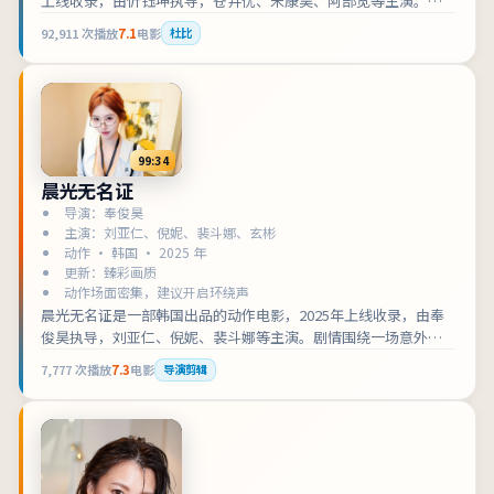
上线收录，由忻钰坤执导，苍井优、宋康昊、阿部宽等主演。剧
情围绕以家族秘密为引线，逐步揭开城市底层的规则展开，适合
92,911
次播放
7.1
电影
杜比
检索「中国香港动作」「电影在线观看」的观众收藏补片。影片
兼顾叙事张力与人物刻画，可作为动作类型片单中的口碑之选。
99:34
晨光无名证
导演：奉俊昊
主演：刘亚仁、倪妮、裴斗娜、玄彬
动作 · 韩国 · 2025 年
更新：臻彩画质
动作场面密集，建议开启环绕声
晨光无名证是一部韩国出品的动作电影，2025年上线收录，由奉
俊昊执导，刘亚仁、倪妮、裴斗娜等主演。剧情围绕一场意外把
两条原本平行的人生缠在一起展开，适合检索「韩国动作」「电
7,777
次播放
7.3
电影
导演剪辑
影在线观看」的观众收藏补片。影片兼顾叙事张力与人物刻画，
可作为动作类型片单中的口碑之选。