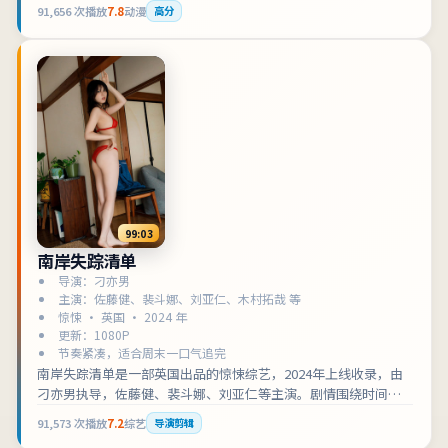
围绕以家族秘密为引线，逐步揭开城市底层的规则展开，适合检
91,656
次播放
7.8
动漫
高分
索「美国科幻」「动漫在线观看」的观众收藏补片。影片兼顾叙
事张力与人物刻画，可作为科幻类型片单中的口碑之选。
99:03
南岸失踪清单
导演：刁亦男
主演：佐藤健、裴斗娜、刘亚仁、木村拓哉 等
惊悚 · 英国 · 2024 年
更新：1080P
节奏紧凑，适合周末一口气追完
南岸失踪清单是一部英国出品的惊悚综艺，2024年上线收录，由
刁亦男执导，佐藤健、裴斗娜、刘亚仁等主演。剧情围绕时间线
反复交错，情绪在克制与爆发之间摇摆展开，适合检索「英国惊
91,573
次播放
7.2
综艺
导演剪辑
悚」「综艺在线观看」的观众收藏补片。影片兼顾叙事张力与人