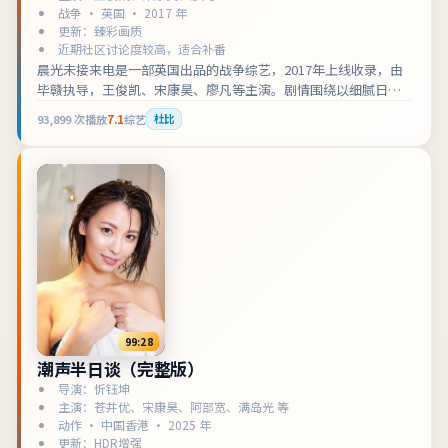
战争 · 英国 · 2017 年
更新：臻彩画质
近期社区讨论度较高，适合补番
晨光未接来电是一部英国出品的战争综艺，2017年上线收录，由
毕赣执导，王俊凯、宋康昊、廖凡等主演。剧情围绕以细腻日常
切入，最终指向更广阔的社会切片展开，适合检索「英国战争」
93,899
次播放
7.1
综艺
杜比
「综艺在线观看」的观众收藏补片。影片兼顾叙事张力与人物刻
画，可作为战争类型片单中的口碑之选。
99:28
潮声半日谈（完整版）
导演：忻钰坤
主演：苍井优、宋康昊、阿部宽、满岛光 等
动作 · 中国香港 · 2025 年
更新：HDR增强