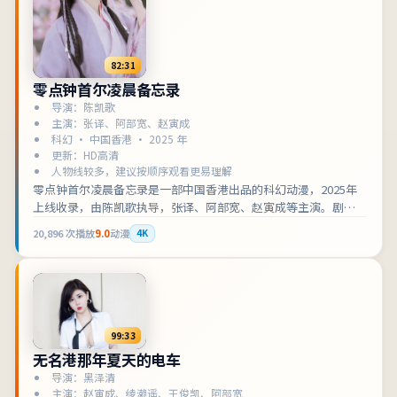
82:31
零点钟首尔凌晨备忘录
导演：陈凯歌
主演：张译、阿部宽、赵寅成
科幻 · 中国香港 · 2025 年
更新：HD高清
人物线较多，建议按顺序观看更易理解
零点钟首尔凌晨备忘录是一部中国香港出品的科幻动漫，2025年
上线收录，由陈凯歌执导，张译、阿部宽、赵寅成等主演。剧情
围绕以家族秘密为引线，逐步揭开城市底层的规则展开，适合检
20,896
次播放
9.0
动漫
4K
索「中国香港科幻」「动漫在线观看」的观众收藏补片。影片兼
顾叙事张力与人物刻画，可作为科幻类型片单中的口碑之选。
99:33
无名港那年夏天的电车
导演：黑泽清
主演：赵寅成、绫濑遥、王俊凯、阿部宽