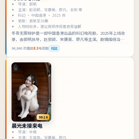
导演：郭帆
主演：赵丽颖、宋康昊、廖凡、玄彬 等
科幻 · 中国香港 · 2025 年
更新：更新至30集
人物线较多，建议按顺序观看更易理解
冬夜无罪辩护是一部中国香港出品的科幻电视剧，2025年上线收
录，由郭帆执导，赵丽颖、宋康昊、廖凡等主演。剧情围绕当信
念与现实正面冲撞，每个人都必须做出抉择展开，适合检索「中
94,840
次播放
8.3
电视剧
杜比
国香港科幻」「电视剧在线观看」的观众收藏补片。影片兼顾叙
事张力与人物刻画，可作为科幻类型片单中的口碑之选。
99:14
晨光未接来电
导演：毕赣
主演：王俊凯、宋康昊、廖凡