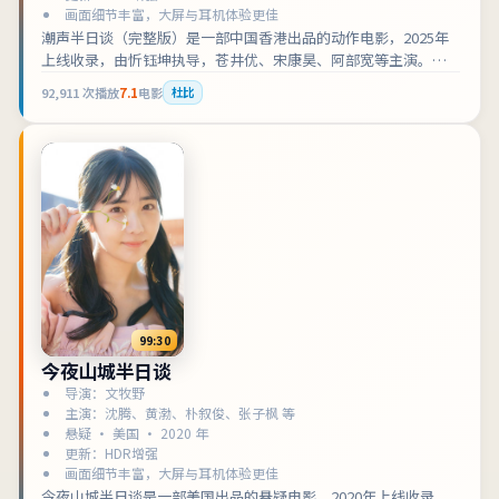
画面细节丰富，大屏与耳机体验更佳
潮声半日谈（完整版）是一部中国香港出品的动作电影，2025年
上线收录，由忻钰坤执导，苍井优、宋康昊、阿部宽等主演。剧
情围绕以家族秘密为引线，逐步揭开城市底层的规则展开，适合
92,911
次播放
7.1
电影
杜比
检索「中国香港动作」「电影在线观看」的观众收藏补片。影片
兼顾叙事张力与人物刻画，可作为动作类型片单中的口碑之选。
99:30
今夜山城半日谈
导演：文牧野
主演：沈腾、黄渤、朴叙俊、张子枫 等
悬疑 · 美国 · 2020 年
更新：HDR增强
画面细节丰富，大屏与耳机体验更佳
今夜山城半日谈是一部美国出品的悬疑电影，2020年上线收录，