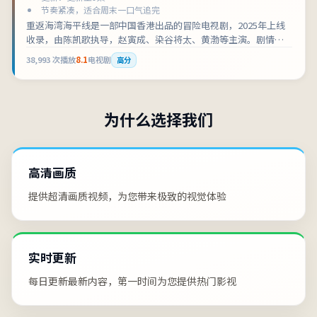
节奏紧凑，适合周末一口气追完
重返海湾海平线是一部中国香港出品的冒险电视剧，2025年上线
收录，由陈凯歌执导，赵寅成、染谷将太、黄渤等主演。剧情围
绕当信念与现实正面冲撞，每个人都必须做出抉择展开，适合检
38,993
次播放
8.1
电视剧
高分
索「中国香港冒险」「电视剧在线观看」的观众收藏补片。影片
兼顾叙事张力与人物刻画，可作为冒险类型片单中的口碑之选。
为什么选择我们
高清画质
提供超清画质视频，为您带来极致的视觉体验
实时更新
每日更新最新内容，第一时间为您提供热门影视