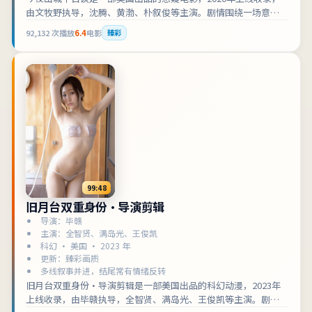
由文牧野执导，沈腾、黄渤、朴叙俊等主演。剧情围绕一场意外
把两条原本平行的人生缠在一起展开，适合检索「美国悬疑」
92,132
次播放
6.4
电影
臻彩
「电影在线观看」的观众收藏补片。影片兼顾叙事张力与人物刻
画，可作为悬疑类型片单中的口碑之选。
99:48
旧月台双重身份·导演剪辑
导演：毕赣
主演：全智贤、满岛光、王俊凯
科幻 · 美国 · 2023 年
更新：臻彩画质
多线叙事并进，结尾常有情绪反转
旧月台双重身份·导演剪辑是一部美国出品的科幻动漫，2023年
上线收录，由毕赣执导，全智贤、满岛光、王俊凯等主演。剧情