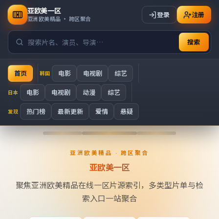
亚欧美一区
登录
注册
亚洲欧美精品 · 跨区聚合
搜索
首页
电影
电视剧
综艺
韩国
电影
电视剧
动漫
综艺
日本
热门榜
最新更新
爱情
悬疑
发现
亚洲欧美精品在线一区
亚洲欧美精品 · 跨区聚合
亚欧美一区
聚焦亚洲欧美精品在线一区片源索引，多类型片单与检
索入口一站聚合