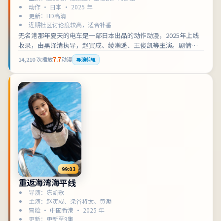
动作 · 日本 · 2025 年
更新：HD高清
近期社区讨论度较高，适合补番
无名港那年夏天的电车是一部日本出品的动作动漫，2025年上线
收录，由黑泽清执导，赵寅成、绫濑遥、王俊凯等主演。剧情围
绕时间线反复交错，情绪在克制与爆发之间摇摆展开，适合检索
14,210
次播放
7.7
动漫
导演剪辑
「日本动作」「动漫在线观看」的观众收藏补片。影片兼顾叙事
张力与人物刻画，可作为动作类型片单中的口碑之选。
99:03
重返海湾海平线
导演：陈凯歌
主演：赵寅成、染谷将太、黄渤
冒险 · 中国香港 · 2025 年
更新：更新至9集