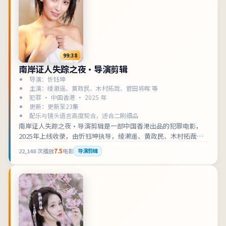
99:38
南岸证人失踪之夜·导演剪辑
导演：忻钰坤
主演：绫濑遥、黄政民、木村拓哉、菅田将晖 等
犯罪 · 中国香港 · 2025 年
更新：更新至23集
配乐与镜头语言高度契合，适合二刷细品
南岸证人失踪之夜·导演剪辑是一部中国香港出品的犯罪电影，
2025年上线收录，由忻钰坤执导，绫濑遥、黄政民、木村拓哉等
主演。剧情围绕一场意外把两条原本平行的人生缠在一起展开，
22,148
次播放
7.5
电影
导演剪辑
适合检索「中国香港犯罪」「电影在线观看」的观众收藏补片。
影片兼顾叙事张力与人物刻画，可作为犯罪类型片单中的口碑之
选。